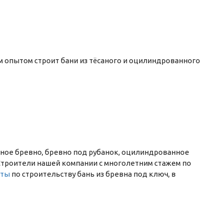
 опытом строит бани из тёсаного и оцилиндрованного
анное бревно, бревно под рубанок, оцилиндрованное
м. Строители нашей компании с многолетним стажем по
кты
по строительству бань из бревна под ключ, в