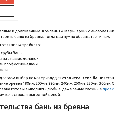
еплые и долговечные. Компания «ТверьСтрой» с многолетним
троить баню из бревна, тогда вам нужно обращаться к нам.
 от «ТверьСтрой» это:
 срубы бань
ства с наших делянок
ми профессионалами
евна
длагаем выбор по материалу для
строительства бани
: тес
щине бревна 180мм, 200мм, 220мм, 240мм, 260мм, 280мм, 300м
бревна готовы выполнить любые, даже самые сложные
прое
ким качеством и выгодной ценой.
тельства бань из бревна