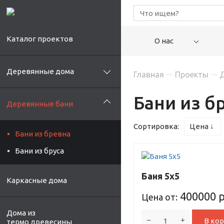
Каталог проектов
О нас
Деревянные дома
Главная
Проекты
Д
Бани из б
Деревянные бани
Сортировка:
Цена ↓
Бани из бревна
Бани из бруса
Баня 5х5
Каркасные дома
400000
р
Цена от:
Дома из
В кор
термо древесины