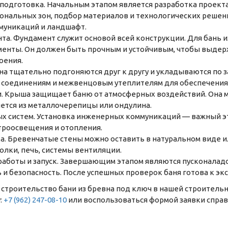
подготовка. Начальным этапом является разработка проект
ональных зон, подбор материалов и технологических решений
ммуникаций и ландшафт.
та. Фундамент служит основой всей конструкции. Для бань 
енты. Он должен быть прочным и устойчивым, чтобы выдерж
оения.
вна тщательно подгоняются друг к другу и укладываются по
 соединениям и межвенцовым утеплителям для обеспечения
 Крыша защищает баню от атмосферных воздействий. Она м
тся из металлочерепицы или ондулина.
х систем. Установка инженерных коммуникаций — важный э
троосвещения и отопления.
а. Бревенчатые стены можно оставить в натуральном виде 
олки, печь, системы вентиляции.
аботы и запуск. Завершающим этапом являются пусконалад
 и безопасность. После успешных проверок баня готова к эк
ь строительство бани из бревна под ключ в нашей строител
:
+7 (962) 247-08-10
или воспользоваться формой заявки справа