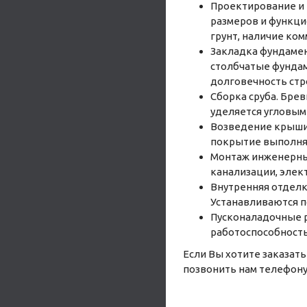
Проектирование и 
размеров и функци
грунт, наличие ко
Закладка фундамен
столбчатые фундам
долговечность стр
Сборка сруба. Бре
уделяется угловым
Возведение крыши.
покрытие выполняе
Монтаж инженерны
канализации, элек
Внутренняя отделк
Устанавливаются п
Пусконаладочные р
работоспособность
Если Вы хотите заказат
позвонить нам телефону