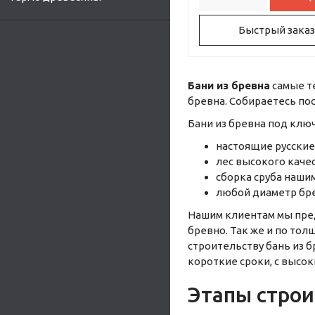
Быстрый заказ
Бани из бревна
самые т
бревна. Собираетесь пос
Бани из бревна под ключ
настоящие русские
лес высокого каче
сборка сруба наши
любой диаметр бр
Нашим клиентам мы пре
бревно. Так же и по тол
строительству бань из 
короткие сроки, с высо
Этапы строи