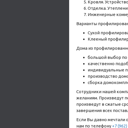
Кровля. Устройств
Отделка. Утеплени
Инженерные коммун
Варианты профилирован
Сухой профилирова
Клееный профилиро
Дома из профилированно
большой выбор по
качественно подоб
индивидуальные п
производство домо
сборка домокомпл
Сотрудники нашей компа
желаниям. Произведут п
произведут в cжатые сро
завершения всех постав
Если Вы давно мечтали о
нам по телефону
+7 (962)