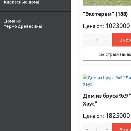
Каркасные дома
"Экотерем" (188)
Дома из
1023000
Цена от:
термо древесины
В кор
Быстрый заказ
Дом из бруса 9х9 
Хаус"
1825000
Цена от:
В кор