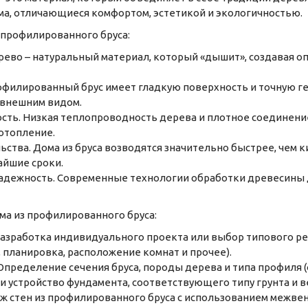
ма, отличающиеся комфортом, эстетикой и экологичностью.
профилированного бруса:
рево – натуральный материал, который «дышит», создавая 
рофилированный брус имеет гладкую поверхность и точную ге
внешним видом.
ть. Низкая теплопроводность дерева и плотное соединени
 отопление.
ства. Дома из бруса возводятся значительно быстрее, чем к
айшие сроки.
адежность. Современные технологии обработки древесины д
ма из профилированного бруса:
азработка индивидуального проекта или выбор типового ре
, планировка, расположение комнат и прочее).
пределение сечения бруса, породы дерева и типа профиля (ф
и устройство фундамента, соответствующего типу грунта и в
аж стен из профилированного бруса с использованием межве